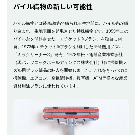
パイル織物の新しい可能性
パイル織物とは経糸/緯糸で織られる生地間に、パイル糸が織
り込まれ、生地表面を起毛させた特殊織物です。1959年この
パイル糸を傾斜させた「エチケット®ブラシ」を独自に開
発。1973年エチケット®ブラシを利用した掃除機用ノズル
「ミラクリーナー®」発売、1978年松下電器産業株式会社
（現パナソニックホールディングス株式会社）様に掃除機ノ
ズル用ブラシ部品の納入を開始しました。これをきっかけに
掃除機、エアコン、空気清浄機、複写機、ATM等様々な産業
資材用途ブラシに使われています。