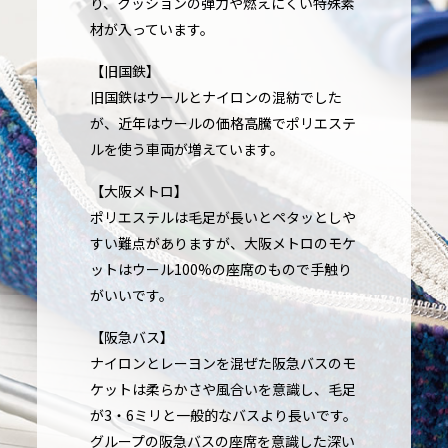
り、クッションの弾力や燃えにくい特殊素
材が入っています。
【旧国鉄】
旧国鉄はウールとナイロンの混紡でした
が、近年はウールの価格高騰でポリエステ
ルを使う車両が増えています。
【大阪メトロ】
ポリエステルは毛足が長いとペタッとしや
すい難点がありますが、大阪メトロのモケ
ットはウール100%の座席のもので手触り
がいいです。
【阪急バス】
ナイロンとレーヨンを混ぜた阪急バスのモ
ケットは柔らかさや風合いを意識し、毛足
が3・6ミリと一般的なバスより長いです。
グループの阪急バスの座席を意識した深い