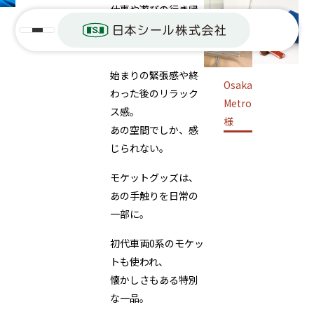
乗車で
仕事や遊びの行き帰
りで感じた
感じた
心地良い手触り。
手触り
始まりの緊張感や終
神戸
わった後のリラック
を日常
市バ
ス感。
ス様
あの空間でしか、感
に。
じられない。
モケットグッズは、
あの手触りを日常の
一部に。
初代車両0系のモケッ
トも使われ、
懐かしさもある特別
な一品。