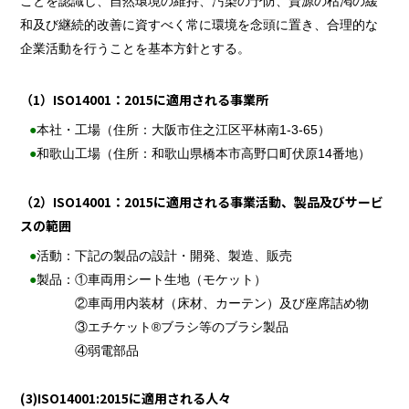
ことを認識し、自然環境の維持、汚染の予防、資源の枯渇の緩
和及び継続的改善に資すべく常に環境を念頭に置き、合理的な
企業活動を行うことを基本方針とする。
（1）ISO14001：2015に適用される事業所
本社・工場（住所：大阪市住之江区平林南1-3-65）
和歌山工場（住所：和歌山県橋本市高野口町伏原14番地）
（2）ISO14001：2015に適用される事業活動、製品及びサービ
スの範囲
活動：
下記の製品の設計・開発、製造、販売
製品：
①車両用シート生地（モケット）
②車両用内装材（床材、カーテン）及び座席詰め物
③エチケット®ブラシ等のブラシ製品
④弱電部品
(3)ISO14001:2015に適用される人々