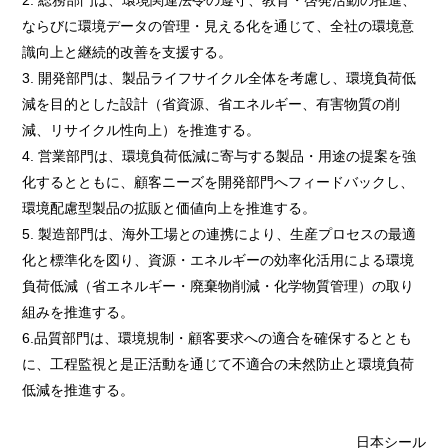
2. 総務部門は、環境関連法令の遵守、教育・啓発活動の推進、
ならびに環境データの管理・見える化を通じて、全社の環境意
識向上と継続的改善を支援する。
3. 開発部門は、製品ライフサイクル全体を考慮し、環境負荷低
減を目的とした設計（省資源、省エネルギー、有害物質の削
減、リサイクル性向上）を推進する。
4. 営業部門は、環境負荷低減に寄与する製品・用途の提案を強
化するとともに、顧客ニーズを開発部門へフィードバックし、
環境配慮型製品の拡販と価値向上を推進する。
5. 製造部門は、海外工場との連携により、生産プロセスの最適
化と標準化を図り、資源・エネルギーの効率化活用による環境
負荷低減（省エネルギー・廃棄物削減・化学物質管理）の取り
組みを推進する。
6.品質部門は、環境規制・顧客要求への適合を確保するととも
に、工程監視と是正活動を通じて不適合の未然防止と環境負荷
低減を推進する。
日本シール